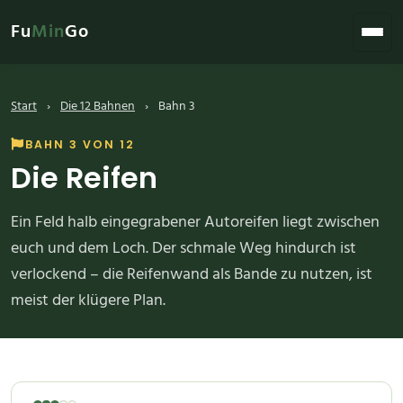
Fu
Min
Go
Start
›
Die 12 Bahnen
›
Bahn 3
BAHN 3 VON 12
Die Reifen
Ein Feld halb eingegrabener Autoreifen liegt zwischen
euch und dem Loch. Der schmale Weg hindurch ist
verlockend – die Reifenwand als Bande zu nutzen, ist
meist der klügere Plan.