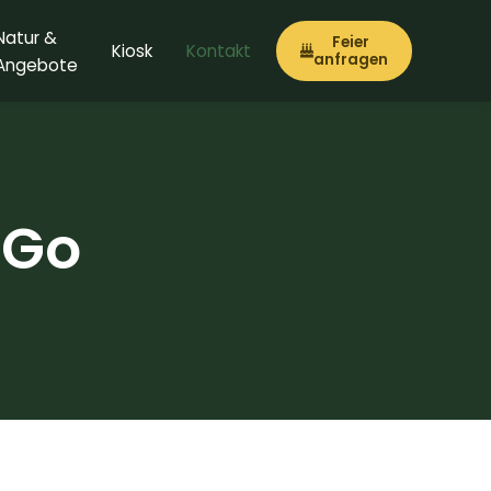
Natur &
Feier
Kiosk
Kontakt
anfragen
Angebote
nGo